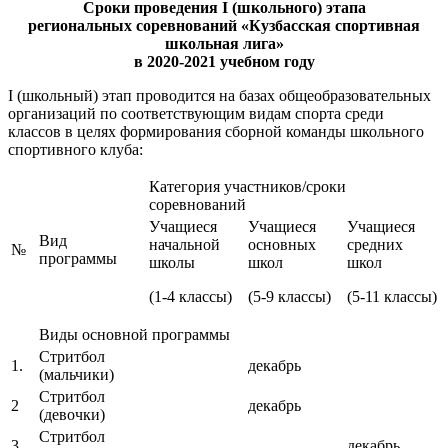
Сроки проведения I (школьного) этапа
региональных соревнований
«Кузбасская
спортивная
школьная лига»
в 2020-2021 учебном году
I (школьный) этап проводится на базах общеобразовательных
организаций по соответствующим видам спорта среди
классов в целях формирования сборной команды школьного
спортивного клуба:
Категория участников/сроки
соревнований
Учащиеся
Учащиеся
Учащиеся
Вид
начальной
основных
средних
№
программы
школы
школ
школ
(1-4 классы)
(5-9 классы)
(5-11 классы)
Виды основной программы
Стритбол
1.
декабрь
(мальчики)
Стритбол
2
декабрь
(девочки)
Стритбол
3
декабрь