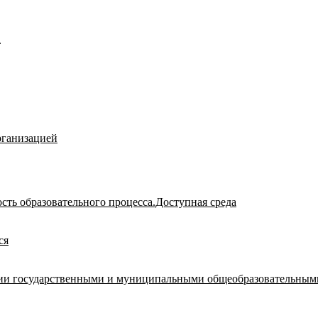
а
рганизацией
сть образовательного процесса.Доступная среда
ся
ации государственными и муниципальными общеобразовательным