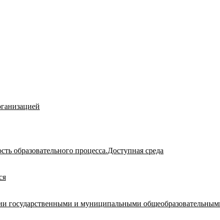
рганизацией
сть образовательного процесса.Доступная среда
ся
ации государственными и муниципальными общеобразовательным