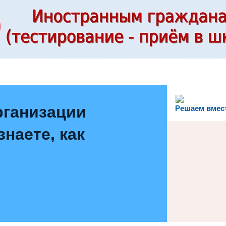
рганизации
Решаем вмес
наете, как