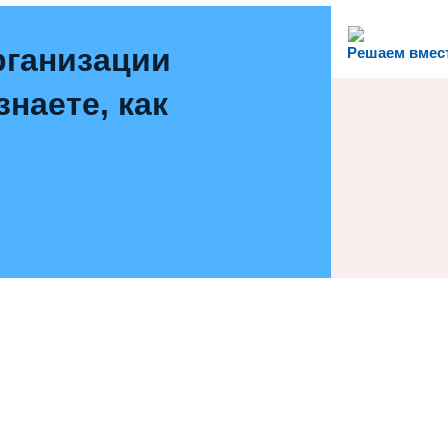
рганизации
Решаем вмес
наете, как