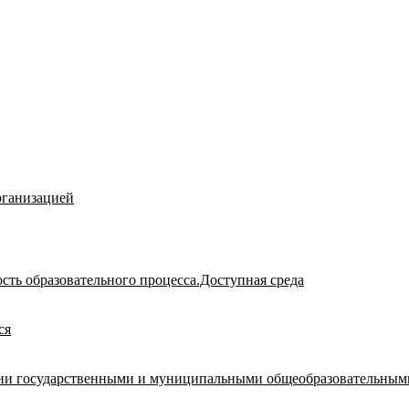
рганизацией
сть образовательного процесса.Доступная среда
ся
ации государственными и муниципальными общеобразовательным