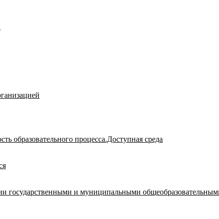
а
рганизацией
сть образовательного процесса.Доступная среда
ся
ации государственными и муниципальными общеобразовательным