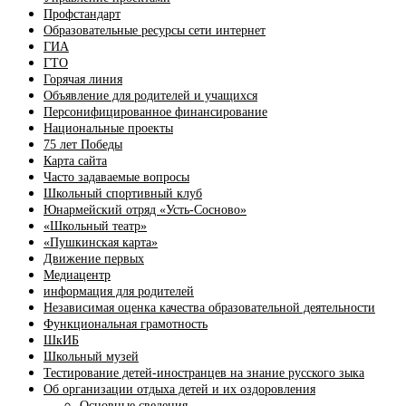
Профстандарт
Образовательные ресурсы сети интернет
ГИА
ГТО
Горячая линия
Объявление для родителей и учащихся
Персонифицированное финансирование
Национальные проекты
75 лет Победы
Карта сайта
Часто задаваемые вопросы
Школьный спортивный клуб
Юнармейский отряд «Усть-Сосново»
«Школьный театр»
«Пушкинская карта»
Движение первых
Медиацентр
информация для родителей
Независимая оценка качества образовательной деятельности
Функциональная грамотность
ШкИБ
Школьный музей
Тестирование детей-иностранцев на знание русского зыка
Об организации отдыха детей и их оздоровления
Основные сведения