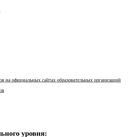
а
ов на официальных сайтах образовательных организаций
ов
ьного уровня: