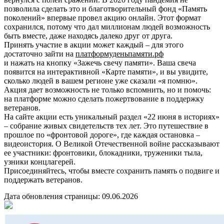
позволила сделать это и благотворительный фонд «Память
поколений» впервые провел акцию онлайн. Этот формат
сохранился, потому что дал миллионам людей возможность
быть вместе, даже находясь далеко друг от друга.
Принять участие в акции может каждый – для этого
достаточно зайти на
платформуденьпамяти.рф
и нажать на кнопку «Зажечь свечу памяти». Ваша свеча
появится на интерактивной «Карте памяти», и вы увидите,
сколько людей в вашем регионе уже сказали «я помню».
Акция дает возможность не только вспомнить, но и помочь:
на платформе можно сделать пожертвование в поддержку
ветеранов.
На сайте акции есть уникальный раздел «22 июня в историях»
– собрание живых свидетельств тех лет. Это путешествие в
прошлое по «фронтовой дороге», где каждая остановка –
видеоистория. О Великой Отечественной войне рассказывают
ее участники: фронтовики, блокадники, труженики тыла,
узники концлагерей.
Присоединяйтесь, чтобы вместе сохранить память о подвиге и
поддержать ветеранов.
Дата обновления страницы: 09.06.2026